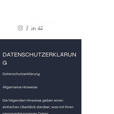
DATENSCHUTZERKLÄRUN
G
Datenschutzerklärung
Allgemeine Hinweise
Die folgenden Hinweise geben einen
einfachen Überblick darüber, was mit Ihren
personenbezogenen Daten