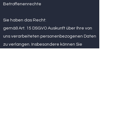
Betroffenenrechte
Sie haben das Recht:
gemäß Art. 15 DSGVO Auskunft über Ihre von
uns verarbeiteten personenbezogenen Daten
zu verlangen. Insbesondere können Sie
Auskunft über die Verarbeitungszwecke, die
Kategorie der personenbezogenen Daten,
die Kategorien von Empfängern, gegenüber
denen Ihre Daten offengelegt wurden oder
werden, die geplante Speicherdauer, das
Bestehen eines Rechts auf Berichtigung,
Löschung, Einschränkung der Verarbeitung
oder Widerspruch, das Bestehen eines
Beschwerderechts, die Herkunft ihrer Daten,
sofern diese nicht bei uns erhoben wurden,
sowie über das Bestehen einer